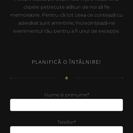
clipele petrecute alături de noi să fie
memorabile. Pentru că tot ceea ce contează cu
adevărat sunt amintirile, încredințează-ne
evenimentul tău pentru a fi unul de excepție.
PLANIFICĂ O ÎNTÂLNIRE!
✻
Nume si prenume*
Telefon*