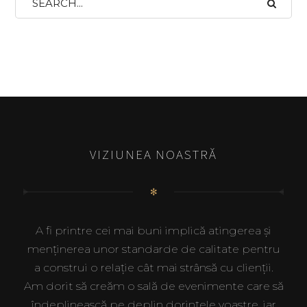
VIZIUNEA NOASTRĂ
✻
A fi printre cei mai buni implică atingerea și
menținerea unor standarde de calitate pentru
a construi o relație cât mai strânsă cu clienții.
Am dorit să creăm o sală de evenimente care să
îndeplinească pe deplin dorințele voastre, iar