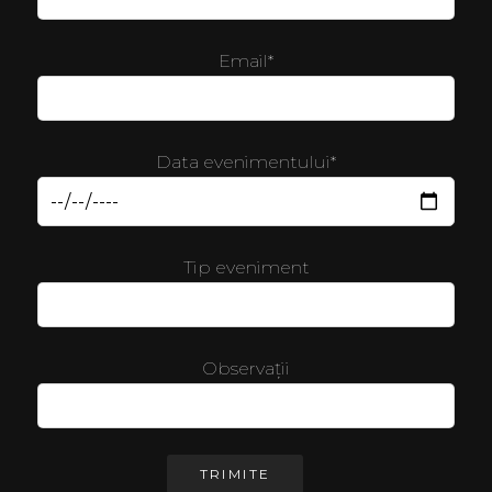
Email*
Data evenimentului*
Tip eveniment
Observații